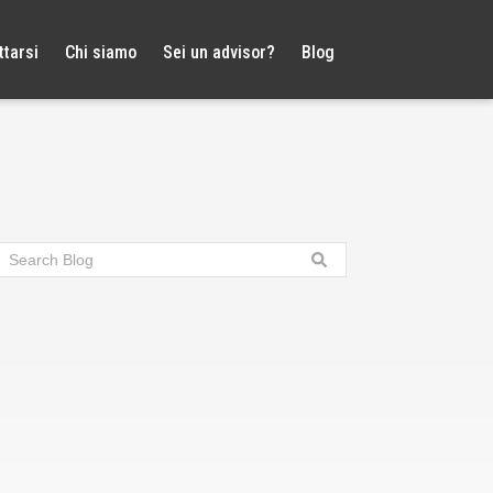
tarsi
Chi siamo
Sei un advisor?
Blog