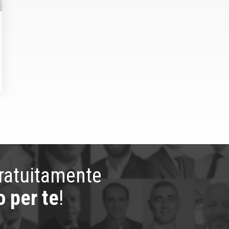
gratuitamente
o per te
!