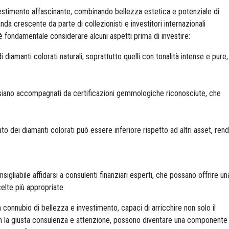
vestimento affascinante, combinando bellezza estetica e potenziale di
a crescente da parte di collezionisti e investitori internazionali
 è fondamentale considerare alcuni aspetti prima di investire:​
 di diamanti colorati naturali, soprattutto quelli con tonalità intense e pure, 
i siano accompagnati da certificazioni gemmologiche riconosciute, che
cato dei diamanti colorati può essere inferiore rispetto ad altri asset, re
gliabile affidarsi a consulenti finanziari esperti, che possano offrire un
elte più appropriate.​
 connubio di bellezza e investimento, capaci di arricchire non solo il
Con la giusta consulenza e attenzione, possono diventare una componente