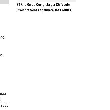
ETF: la Guida Completa per Chi Vuole
Investire Senza Spendere una Fortuna
ono
re
enza
i
 2050