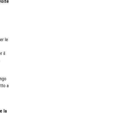
volte
er le
 il
a
ungo
tto a
e la