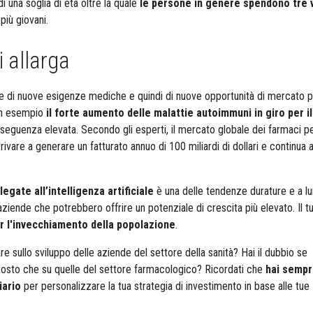
di una soglia di età oltre la quale
le persone in genere spendono tre 
più giovani.
 allarga
e di nuove esigenze mediche e quindi di nuove opportunità di mercato p
n esempio
il forte aumento delle malattie autoimmuni in giro per il
seguenza elevata. Secondo gli esperti, il mercato globale dei farmaci per
vare a generare un fatturato annuo di 100 miliardi di dollari e continua 
legate all’intelligenza artificiale
è una delle tendenze durature e a l
ziende che potrebbero offrire un potenziale di crescita più elevato. Il tu
er l'invecchiamento della popolazione
.
re sullo sviluppo delle aziende del settore della sanità? Hai il dubbio se
uttosto che su quelle del settore farmacologico?
Ricordati
che
hai sempr
iario
per personalizzare la tua strategia di investimento in base alle tue