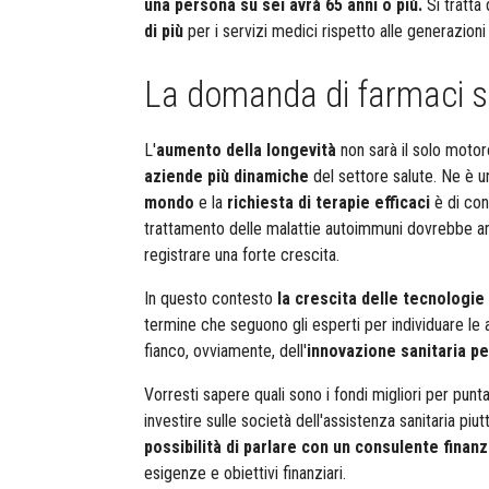
una persona su sei avrà 65 anni o più.
Si tratta 
di più
per i servizi medici rispetto alle generazioni 
La domanda di farmaci si
L'
aumento della longevità
non sarà il solo motor
aziende più dinamiche
del settore salute.
Ne è u
mondo
e la
richiesta di terapie efficaci
è di con
trattamento delle malattie autoimmuni dovrebbe arri
registrare una forte crescita.
In questo contesto
la crescita delle tecnologie 
termine che seguono gli esperti per individuare le a
fianco, ovviamente, dell'
innovazione sanitaria p
Vorresti sapere quali sono i fondi migliori per punta
investire sulle società dell'assistenza sanitaria pi
possibilità di parlare con un consulente finanz
esigenze e obiettivi finanziari.