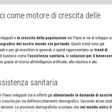
i come motore di crescita delle
viluppati e
la crescita della popolazione
nei Paesi in via di sviluppo s
grafico del nostro mondo sta portando
. Questi trend sono già
ali e per gli investitori in generali, e quindi rappresentano un
trend di
i di business come
l’assistenza sanitaria
, le
soluzioni per il benesse
he grazie al ricorso all’intelligenza artificiale, alla robotica e alla
sistenza sanitaria
 Paesi sviluppati sta in effetti già
alimentando la domanda di assist
 crescita per via dell'invecchiamento demografico.
Secondo alcuni stud
 decenni. Le previsioni demografiche scontano che
nel mondo entro il